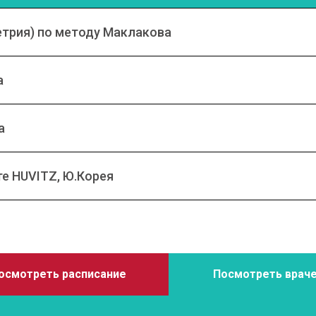
етрия) по методу Маклакова
а
а
е HUVITZ, Ю.Корея
осмотреть расписание
Посмотреть врач