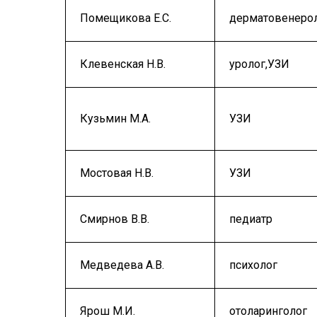
Помещикова Е.С.
дерматовенеро
Клевенская Н.В.
уролог,УЗИ
Кузьмин М.А.
УЗИ
Мостовая Н.В.
УЗИ
Смирнов В.В.
педиатр
Медведева А.В.
психолог
Ярош М.И.
отоларинголог