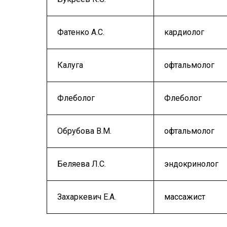
Фатенко А.С.
кардиолог
Калуга
офтальмолог
Флеболог
Флеболог
Обрубова В.М.
офтальмолог
Беляева Л.С.
эндокринолог
Захаркевич Е.А.
массажист