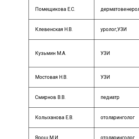
Помещикова Е.С.
дерматовенеро
Клевенская Н.В.
уролог,УЗИ
Кузьмин М.А.
УЗИ
Мостовая Н.В.
УЗИ
Смирнов В.В.
педиатр
Колыханова Е.В.
отоларинголог
Ярош М.И.
отоларинголог