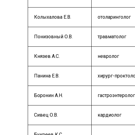
Колыхалова Е.В.
отоларинголог
Понизовный О.В.
травматолог
Князев А.С.
невролог
Панина Е.В.
хирург-проктол
Боронин А.Н.
гастроэнтеролог
Сивец О.В.
кардиолог
Букреев К.С.