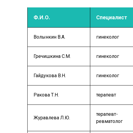
Ф.И.О.
Специалист
Волынкин В.А.
гинеколог
Гречишкина С.М.
гинеколог
Гайдукова В.Н.
гинеколог
Ракова Т.Н.
терапевт
терапевт-
Журавлева Л.Ю.
ревматолог