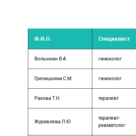
Ф.И.О.
Специалист
Волынкин В.А.
гинеколог
Гречишкина С.М.
гинеколог
Ракова Т.Н.
терапевт
терапевт-
Журавлева Л.Ю.
ревматолог