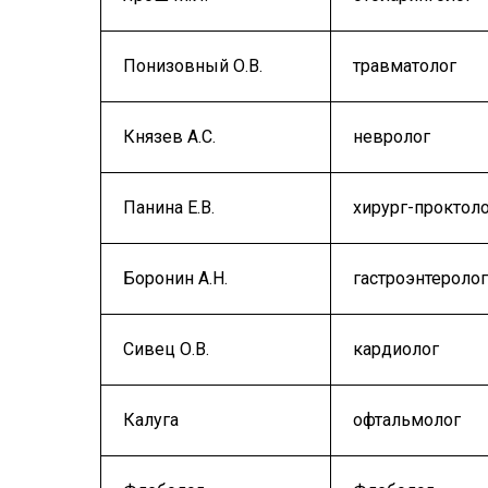
Понизовный О.В.
травматолог
Князев А.С.
невролог
Панина Е.В.
хирург-проктол
Боронин А.Н.
гастроэнтеролог
Сивец О.В.
кардиолог
Калуга
офтальмолог